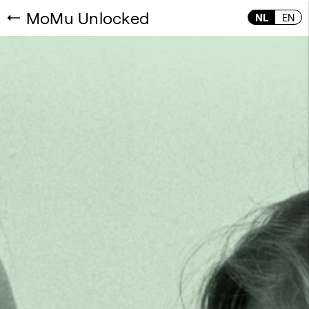
MoMu Unlocked
NL
EN