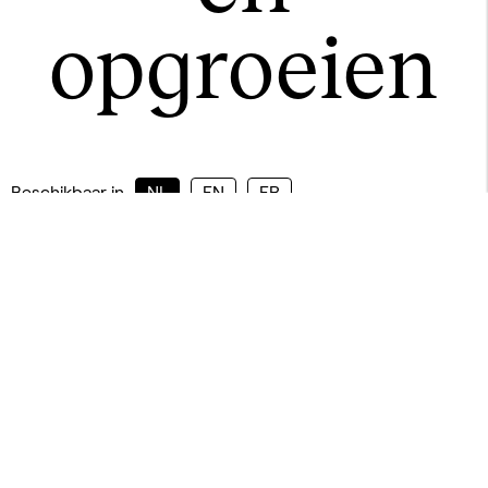
opgroeien
Beschikbaar in
NL
EN
FR
Hoe wordt
girlhood
verbeeld? Hoe
wordt het herinnerd? En hoe blijft het
idee van ‘het meisje’ de beeldcultuur
en mode beïnvloeden?